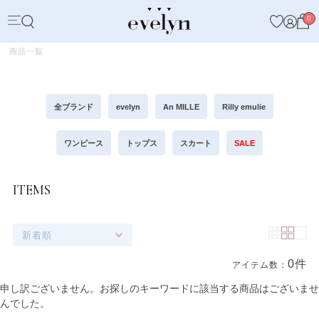
0
商品一覧
全ブランド
evelyn
An MILLE
Rilly emulie
ワンピース
トップス
スカート
SALE
ITEMS
新着順
0件
アイテム数：
商品一覧
申し訳ございません。お探しのキーワードに該当する商品はございませ
んでした。