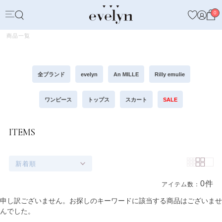
0
商品一覧
全ブランド
evelyn
An MILLE
Rilly emulie
ワンピース
トップス
スカート
SALE
ITEMS
新着順
0件
アイテム数：
商品一覧
申し訳ございません。お探しのキーワードに該当する商品はございませ
んでした。