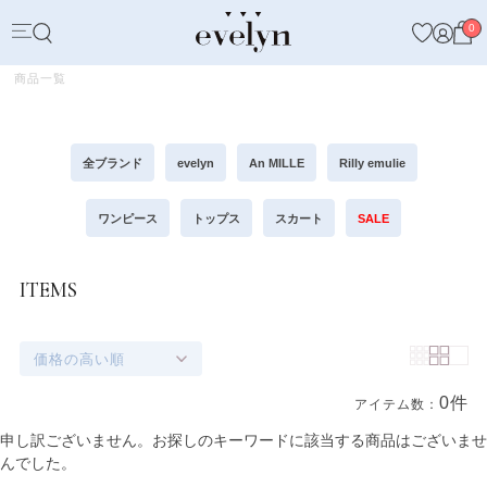
0
商品一覧
全ブランド
evelyn
An MILLE
Rilly emulie
ワンピース
トップス
スカート
SALE
ITEMS
価格の高い順
0件
アイテム数：
商品一覧
申し訳ございません。お探しのキーワードに該当する商品はございませ
んでした。