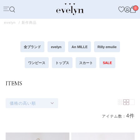
0
evelyn
新作商品
全ブランド
evelyn
An MILLE
Rilly emulie
ワンピース
トップス
スカート
SALE
ITEMS
価格の高い順
4件
アイテム数：
商品一覧