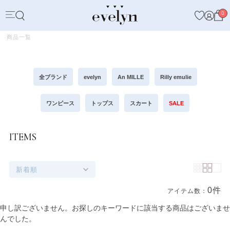
0
商品一覧
全ブランド
evelyn
An MILLE
Rilly emulie
ワンピース
トップス
スカート
SALE
ITEMS
新着順
0件
アイテム数：
商品一覧
申し訳ございません。お探しのキーワードに該当する商品はございませ
んでした。