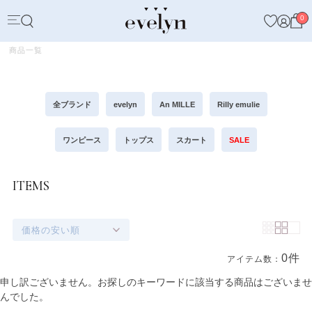
0
商品一覧
全ブランド
evelyn
An MILLE
Rilly emulie
ワンピース
トップス
スカート
SALE
ITEMS
価格の安い順
0件
アイテム数：
商品一覧
申し訳ございません。お探しのキーワードに該当する商品はございませ
んでした。