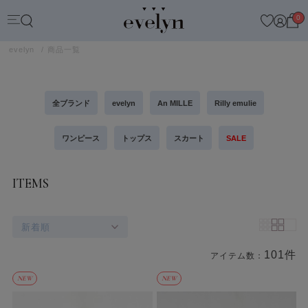
0
evelyn
商品一覧
全ブランド
evelyn
An MILLE
Rilly emulie
ワンピース
トップス
スカート
SALE
ITEMS
新着順
101件
アイテム数：
商品一覧
NEW
NEW