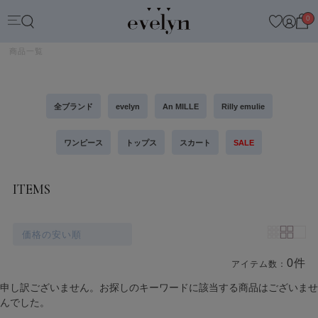
0
商品一覧
全ブランド
evelyn
An MILLE
Rilly emulie
ワンピース
トップス
スカート
SALE
ITEMS
価格の安い順
0件
アイテム数：
商品一覧
申し訳ございません。お探しのキーワードに該当する商品はございませ
んでした。