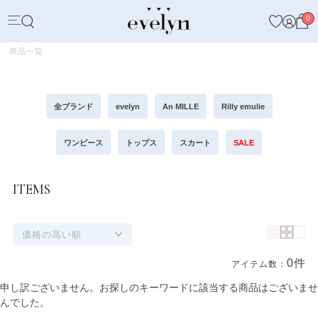
0
商品一覧
全ブランド
evelyn
An MILLE
Rilly emulie
ワンピース
トップス
スカート
SALE
ITEMS
価格の高い順
0件
アイテム数：
商品一覧
申し訳ございません。お探しのキーワードに該当する商品はございませ
んでした。