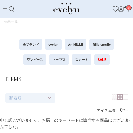
0
商品一覧
全ブランド
evelyn
An MILLE
Rilly emulie
ワンピース
トップス
スカート
SALE
ITEMS
新着順
0件
アイテム数：
商品一覧
申し訳ございません。お探しのキーワードに該当する商品はございませ
んでした。