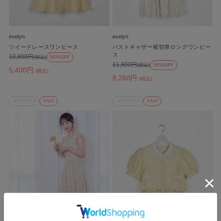
evelyn
evelyn
ツイードレースワンピース
バストギャザー裾切替ロングワンピー
ス
10,800円
(税込)
50%OFF
11,800円
(税込)
30%OFF
5,400円
(税込)
8,260円
(税込)
SOLD OUT
SALE
SOLD OUT
SALE