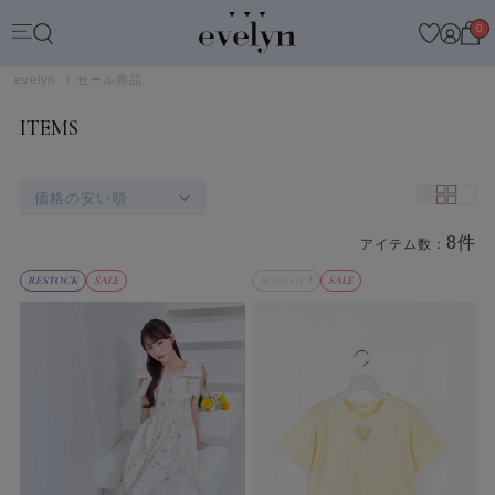
0
evelyn
セール商品
ITEMS
価格の安い順
8件
アイテム数：
商品一覧
RESTOCK
SALE
SOLD OUT
SALE