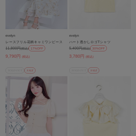
evelyn
evelyn
レースフリル花柄キャミワンピース
ハート透かしロゴTシャツ
11,800円
5,400円
(税込)
17%OFF
(税込)
30%OFF
9,790円
3,780円
(税込)
(税込)
SOLD OUT
SALE
SOLD OUT
SALE