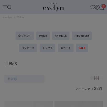
0
evelyn
25AW
全ブランド
evelyn
An MILLE
Rilly emulie
ワンピース
トップス
スカート
SALE
ITEMS
新着順
23件
アイテム数：
商品一覧