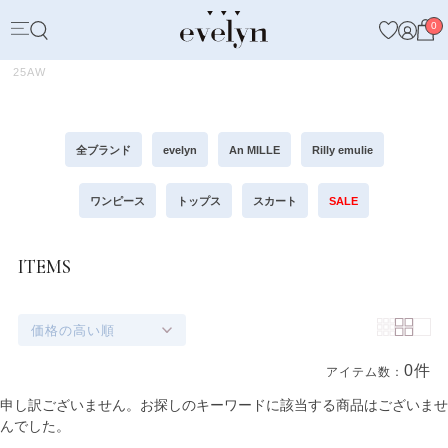
0
25AW
全ブランド
evelyn
An MILLE
Rilly emulie
ワンピース
トップス
スカート
SALE
ITEMS
価格の高い順
0件
アイテム数：
商品一覧
申し訳ございません。お探しのキーワードに該当する商品はございませ
んでした。