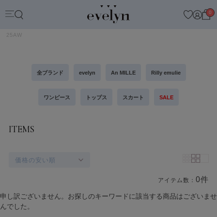
0
25AW
全ブランド
evelyn
An MILLE
Rilly emulie
ワンピース
トップス
スカート
SALE
ITEMS
価格の安い順
0件
アイテム数：
商品一覧
申し訳ございません。お探しのキーワードに該当する商品はございませ
んでした。