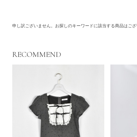
商品一覧
申し訳ございません。お探しのキーワードに該当する商品はござ
RECOMMEND