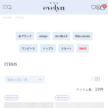
0
evelyn
Pants
全ブランド
evelyn
An MILLE
Rilly emulie
ワンピース
トップス
スカート
SALE
ITEMS
価格の高い順
10件
アイテム数：
商品一覧
RESTOCK
RESTOCK