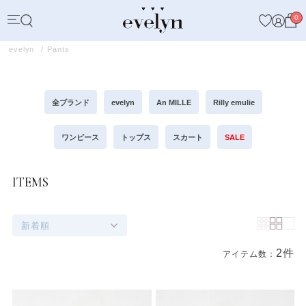
0
evelyn
Pants
全ブランド
evelyn
An MILLE
Rilly emulie
ワンピース
トップス
スカート
SALE
ITEMS
新着順
2件
アイテム数：
商品一覧