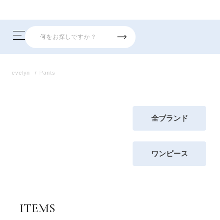
8/7 26AW新商品入荷しま
evelyn
Pants
全ブランド
ワンピース
ITEMS