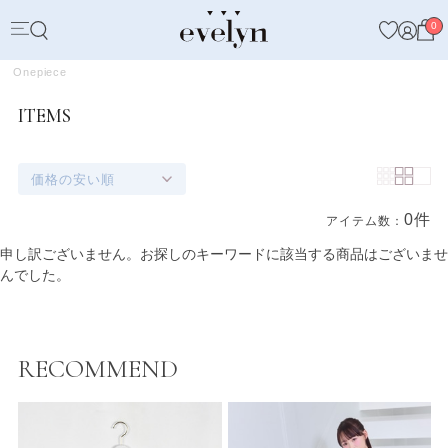
0
Onepiece
ITEMS
価格の安い順
0件
アイテム数：
商品一覧
申し訳ございません。お探しのキーワードに該当する商品はございませ
んでした。
RECOMMEND