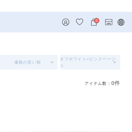
0
オフホワイト×ピンクベージ
価格の安い順
ュ
0件
アイテム数：