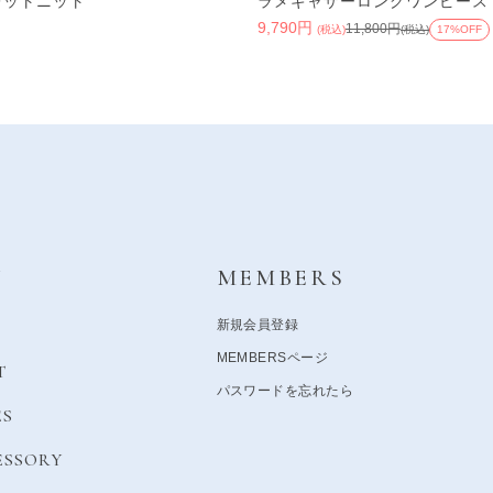
レットニット
ラメギャザーロングワンピース
)
9,790円
11,800円
(税込)
(税込)
17%OFF
Y
MEMBERS
新規会員登録
MEMBERSページ
T
パスワードを忘れたら
ES
ESSORY