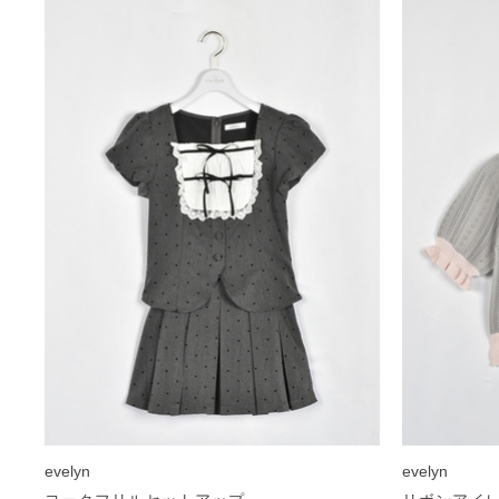
evelyn
evelyn