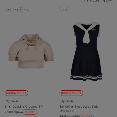
42件
アイテム数：
商品一覧
RESTOCK
SALE
SALE
期間限定プライス
期間限定プライス
Rilly emulie
Rilly emulie
Shirt Docking Cropped TP
Tie Collar SleeveLess Knit
Onepiece
7,900円
(税込)
50%OFF
14,800円
(税込)
50%OFF