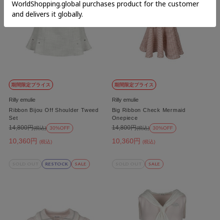
期間限定プライス
期間限定プライス
Rilly emulie
Rilly emulie
Ribbon Bijou Off Shoulder Tweed
Big Ribbon Check Mermaid
Set
Onepiece
14,800円
14,800円
(税込)
30%OFF
(税込)
30%OFF
10,360円
10,360円
(税込)
(税込)
SOLD OUT
RESTOCK
SALE
SOLD OUT
SALE