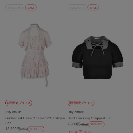
SOLD OUT
SALE
SOLD OUT
SALE
期間限定プライス
期間限定プライス
Rilly emulie
Rilly emulie
Gather Fit Cami Onepiece*Cardigan
Shirt Docking Cropped TP
Set
7,900円
(税込)
50%OFF
13,800円
(税込)
30%OFF
3,950円
(税込)