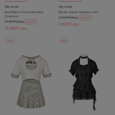
Rilly emulie
Rilly emulie
Big Ribbon Check Mermaid
Border Sweat Onepiece Set
Onepiece
13,800円
(税込)
50%OFF
14,800円
(税込)
30%OFF
6,900円
(税込)
10,360円
(税込)
SALE
SALE