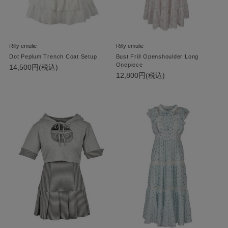
Rilly emulie
Rilly emulie
Dot Peplum Trench Coat Setup
Bust Frill Openshoulder Long
Onepiece
14,500円(税込)
12,800円(税込)