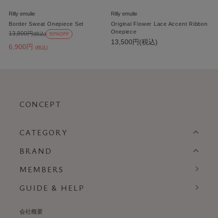
Rilly emulie
Rilly emulie
Border Sweat Onepiece Set
Original Flower Lace Accent Ribbon
Onepiece
13,800円
(税込)
50%OFF
13,500円(税込)
6,900円
(税込)
CONCEPT
CATEGORY
BRAND
MEMBERS
GUIDE & HELP
会社概要