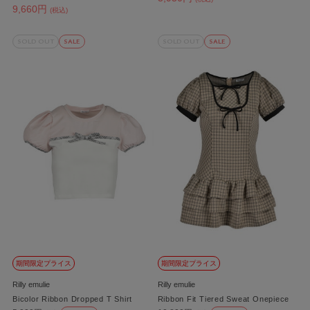
9,660円
(税込)
SOLD OUT
SALE
SOLD OUT
SALE
期間限定プライス
期間限定プライス
Rilly emulie
Rilly emulie
Bicolor Ribbon Dropped T Shirt
Ribbon Fit Tiered Sweat Onepiece