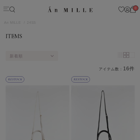
0
An MILLE
24SS
ITEMS
新着順
16件
アイテム数：
商品一覧
RESTOCK
RESTOCK