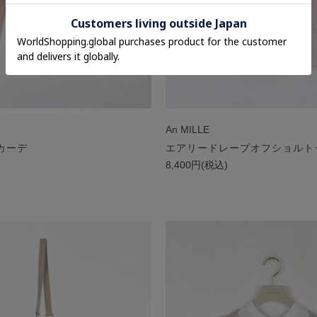
An MILLE
カーデ
エアリードレープオフショルト
)
8,400円(税込)