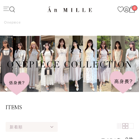
0
Onepiece
ITEMS
新着順