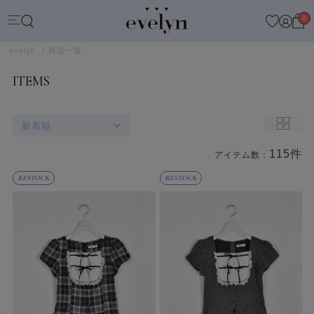
0
evelyn
商品一覧
ITEMS
新着順
115件
アイテム数：
商品一覧
RESTOCK
RESTOCK