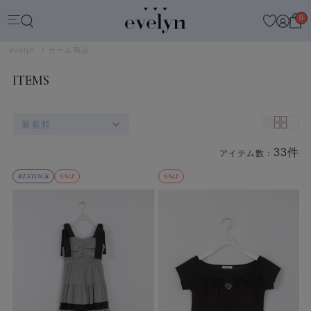
0
evelyn
セール商品
ITEMS
新着順
33件
アイテム数：
商品一覧
RESTOCK
SALE
SALE