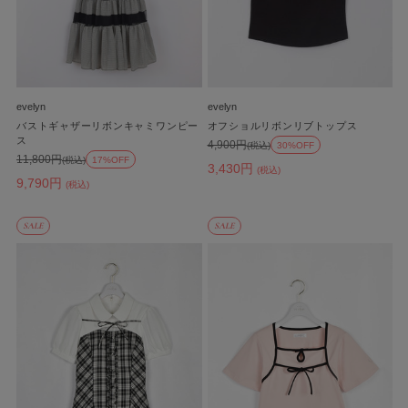
evelyn
evelyn
バストギャザーリボンキャミワンピー
オフショルリボンリブトップス
ス
4,900円
(税込)
30%OFF
11,800円
(税込)
17%OFF
3,430円
(税込)
9,790円
(税込)
SALE
SALE