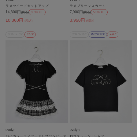
ラメツイードセットアップ
ラメプリーツスカート
14,800円
7,900円
(税込)
30%OFF
(税込)
50%OFF
10,360円
3,950円
(税込)
(税込)
SOLD OUT
SALE
SOLD OUT
RESTOCK
SALE
evelyn
evelyn
バイカラーティアードリブワンピース
ロゴストーンTシャツ