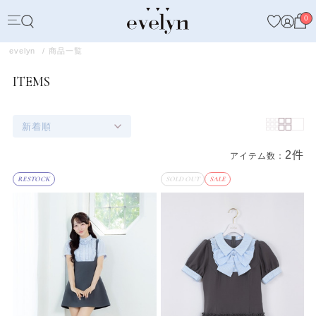
0
evelyn
商品一覧
ITEMS
新着順
2件
アイテム数：
商品一覧
RESTOCK
SOLD OUT
SALE