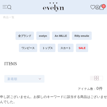
0
商品一覧
全ブランド
evelyn
An MILLE
Rilly emulie
ワンピース
トップス
スカート
SALE
ITEMS
新着順
0件
アイテム数：
商品一覧
申し訳ございません。お探しのキーワードに該当する商品はございませ
んでした。