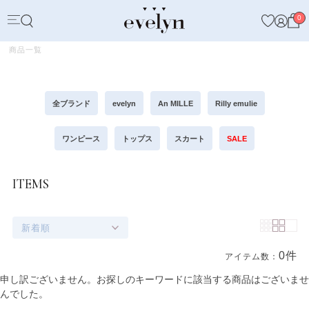
0
商品一覧
全ブランド
evelyn
An MILLE
Rilly emulie
ワンピース
トップス
スカート
SALE
ITEMS
新着順
0件
アイテム数：
商品一覧
申し訳ございません。お探しのキーワードに該当する商品はございませ
んでした。