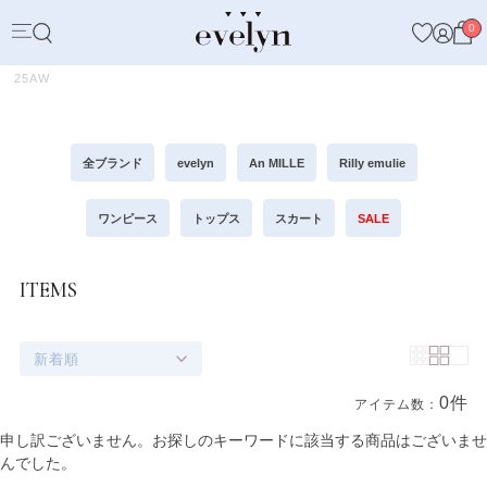
0
25AW
全ブランド
evelyn
An MILLE
Rilly emulie
ワンピース
トップス
スカート
SALE
ITEMS
新着順
0件
アイテム数：
商品一覧
申し訳ございません。お探しのキーワードに該当する商品はございませ
んでした。