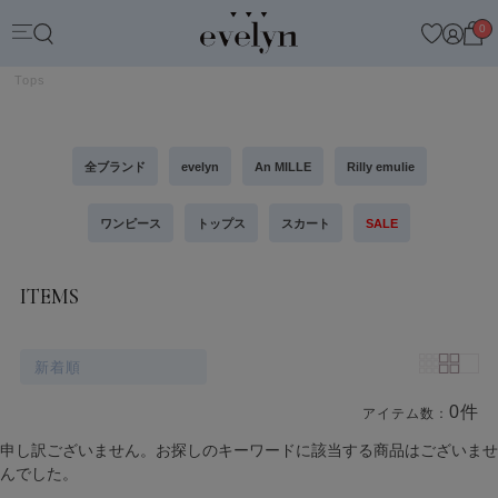
0
Tops
全ブランド
evelyn
An MILLE
Rilly emulie
ワンピース
トップス
スカート
SALE
ITEMS
新着順
0件
アイテム数：
商品一覧
申し訳ございません。お探しのキーワードに該当する商品はございませ
んでした。