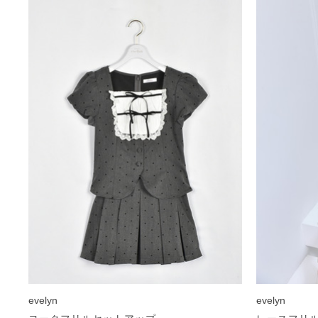
evelyn
evelyn