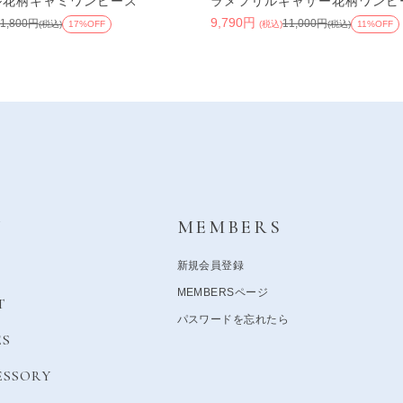
ル花柄キャミワンピース
ラメフリルギャザー花柄ワンピ
9,790円
11,800円
11,000円
(税込)
17%OFF
(税込)
(税込)
11%OFF
Y
MEMBERS
新規会員登録
MEMBERSページ
T
パスワードを忘れたら
ES
ESSORY