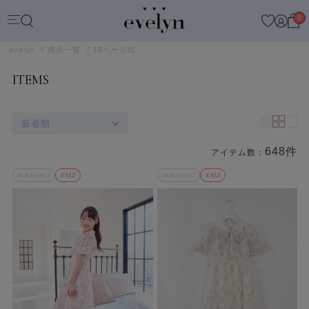
0
evelyn
商品一覧
16ページ目
ITEMS
新着順
648件
アイテム数：
商品一覧
SOLD OUT
SALE
SOLD OUT
SALE