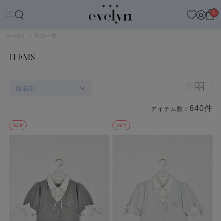
0
evelyn
商品一覧
ITEMS
新着順
640件
アイテム数：
商品一覧
NEW
NEW