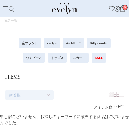
0
商品一覧
全ブランド
evelyn
An MILLE
Rilly emulie
ワンピース
トップス
スカート
SALE
ITEMS
新着順
0件
アイテム数：
商品一覧
申し訳ございません。お探しのキーワードに該当する商品はございませ
んでした。