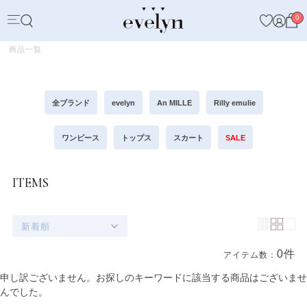
0
商品一覧
全ブランド
evelyn
An MILLE
Rilly emulie
ワンピース
トップス
スカート
SALE
ITEMS
新着順
0件
アイテム数：
商品一覧
申し訳ございません。お探しのキーワードに該当する商品はございませ
んでした。