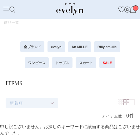
0
商品一覧
全ブランド
evelyn
An MILLE
Rilly emulie
ワンピース
トップス
スカート
SALE
ITEMS
新着順
0件
アイテム数：
商品一覧
申し訳ございません。お探しのキーワードに該当する商品はございませ
んでした。