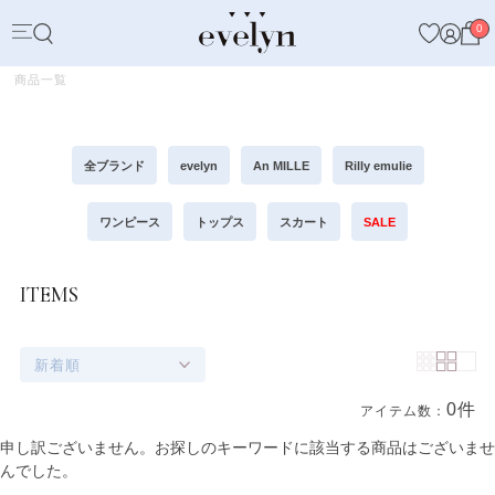
0
商品一覧
全ブランド
evelyn
An MILLE
Rilly emulie
ワンピース
トップス
スカート
SALE
ITEMS
新着順
0件
アイテム数：
商品一覧
申し訳ございません。お探しのキーワードに該当する商品はございませ
んでした。