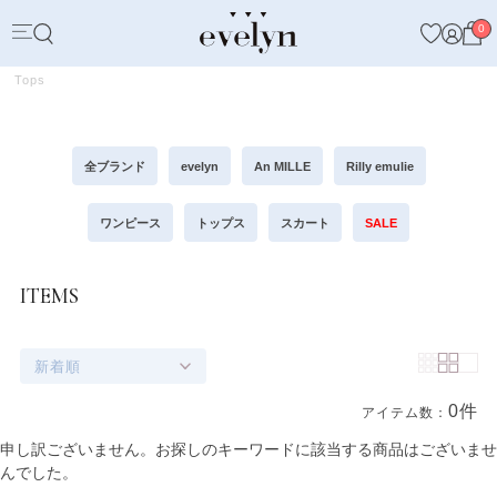
0
Tops
全ブランド
evelyn
An MILLE
Rilly emulie
ワンピース
トップス
スカート
SALE
ITEMS
新着順
0件
アイテム数：
商品一覧
申し訳ございません。お探しのキーワードに該当する商品はございませ
んでした。