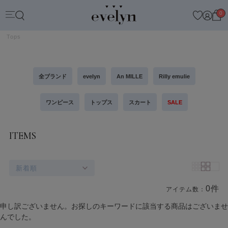
0
Tops
全ブランド
evelyn
An MILLE
Rilly emulie
ワンピース
トップス
スカート
SALE
ITEMS
新着順
0件
アイテム数：
商品一覧
申し訳ございません。お探しのキーワードに該当する商品はございませ
んでした。