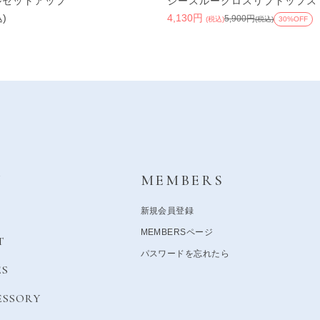
ルセットアップ
シースルークロスリブトップス
込)
4,130円
5,900円
(税込)
(税込)
30%OFF
Y
MEMBERS
新規会員登録
MEMBERSページ
T
パスワードを忘れたら
ES
ESSORY