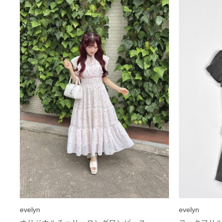
evelyn
evelyn