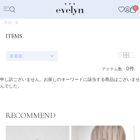
0
商品一覧
ITEMS
新着順
0件
アイテム数：
商品一覧
申し訳ございません。お探しのキーワードに該当する商品はございませ
んでした。
RECOMMEND