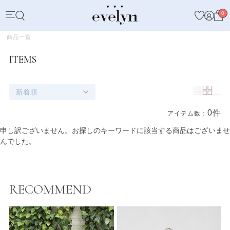
0
商品一覧
ITEMS
新着順
0件
アイテム数：
商品一覧
申し訳ございません。お探しのキーワードに該当する商品はございませ
んでした。
RECOMMEND