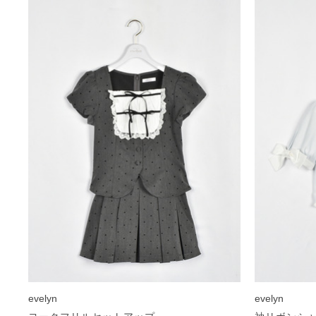
evelyn
evelyn