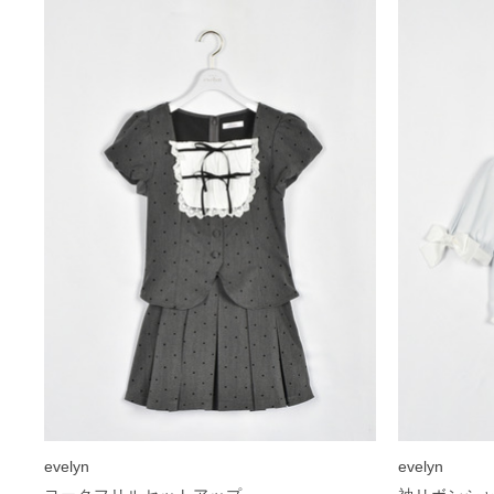
evelyn
evelyn