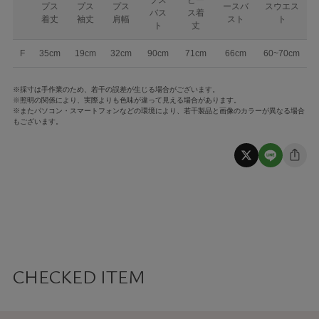
プス
ピー
プス
プス
プス
ースバ
スウエス
バス
ス着
着丈
袖丈
肩幅
スト
ト
ト
丈
F
35cm
19cm
32cm
90cm
71cm
66cm
60~70cm
※採寸は手作業のため、若干の誤差が生じる場合がございます。
※照明の関係により、実際よりも色味が違って見える場合があります。
※またパソコン・スマートフォンなどの環境により、若干製品と画像のカラーが異なる場合
もございます。
CHECKED ITEM