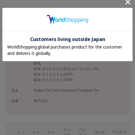
ブランド
Rilly emulie
カテゴリ
26SS
Onepiece
素材
(トップス)
ポリエステル95% ポリウレタン5%
(ワンピース)
表地
本体 ポリエステル95% ポリウレタン5%
別布 ポリエステル100%
裏地 ポリエステル100%
品名
Gather Fit Cami Onepiece*Cardigan Set
品番
RET-002
トッ
ワン
トッ
トッ
トッ
ワンピ
ワンピー