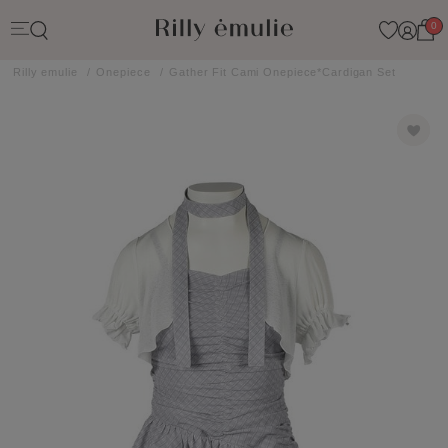
0
Rilly emulie
Onepiece
Gather Fit Cami Onepiece*Cardigan Set