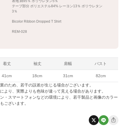
表地 綿95％ ポリウレタン5％
テープ部分 ポリエステル84% レーヨン13％ ポリウレタン
3％
Bicolor Ribbon Dropped T Shirt
REM-028
着丈
袖丈
肩幅
バスト
41cm
18cm
31cm
82cm
作業のため、若干の誤差が生じる場合がございます。
係により、実際よりも色味が違って見える場合があります。
コン・スマートフォンなどの環境により、若干製品と画像のカラー
合もございます。