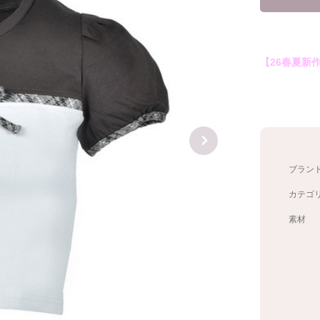
【26春夏新
ブラン
カテゴ
素材