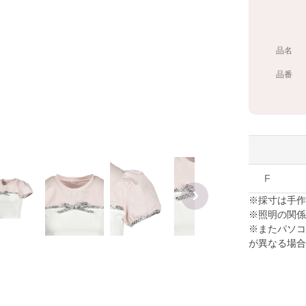
品名
品番
F
※採寸は手
※照明の関
※またパソ
が異なる場