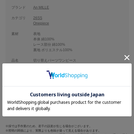
ブランド
An MILLE
カテゴリ
26SS
Onepiece
素材
表地
本体 綿100%
レース部分 綿100%
裏地 ポリエステル100%
品名
切り替えパーツワンピース
品番
ANT-196
着丈
袖丈
肩幅
バスト
ウエスト
F
126cm
9cm
29cm
80cm
64~68cm
※採寸は手作業のため、若干の誤差が生じる場合がございます。
※照明の関係により、実際よりも色味が違って見える場合があります。