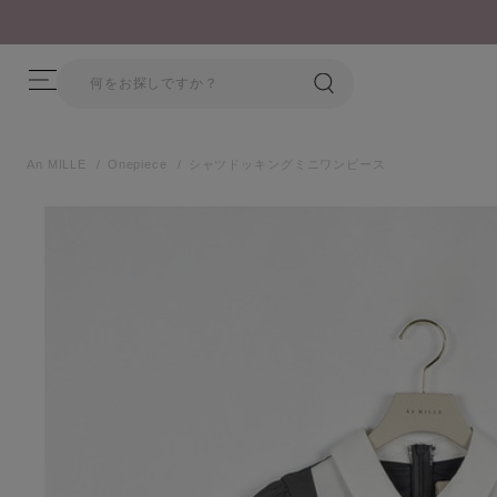
【8/17(月)17:59まで】 指定商品が期間限定プライスオフ！
An MILLE
Onepiece
シャツドッキングミニワンピース