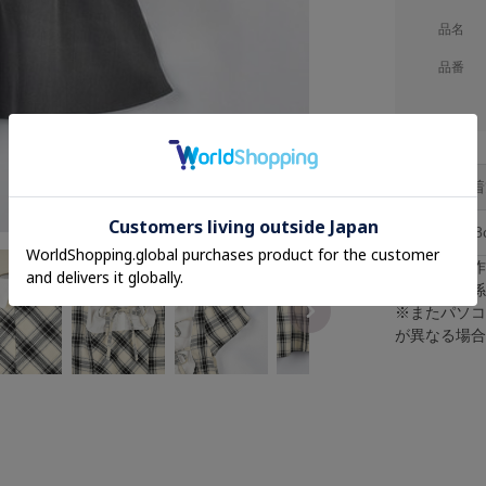
品名
品番
着
F
78
※採寸は手
※照明の関
※またパソ
が異なる場