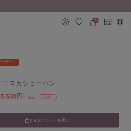
8/7 26AW新商品入荷
0
 anywhere
ミニスカショーパン
5,530円
）
（税込）
30%OFF
サイズ / カラーを選ぶ